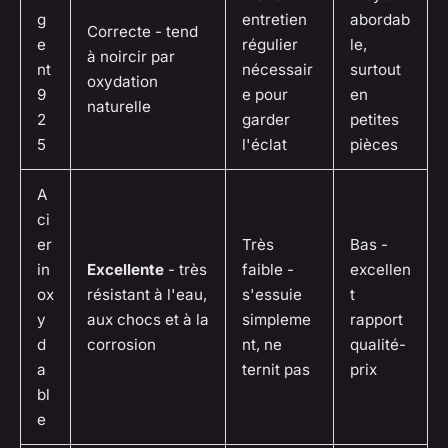
g
entretien
abordab
Correcte - tend
e
régulier
le,
à noircir par
nt
nécessair
surtout
oxydation
9
e pour
en
naturelle
2
garder
petites
5
l'éclat
pièces
A
ci
er
Très
Bas -
in
Excellente
- très
faible -
excellen
ox
résistant à l'eau,
s'essuie
t
y
aux chocs et à la
simpleme
rapport
d
corrosion
nt, ne
qualité-
a
ternit pas
prix
bl
e