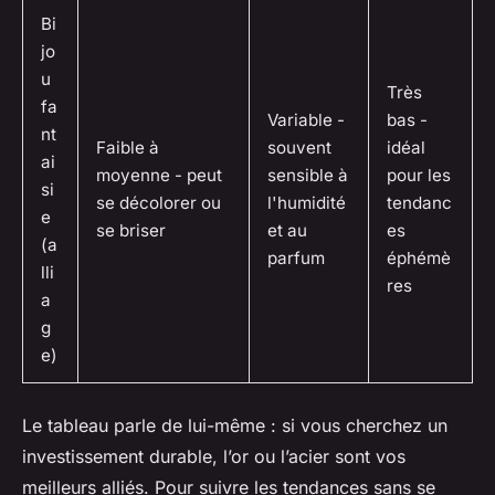
Bi
jo
u
Très
fa
Variable -
bas -
nt
Faible à
souvent
idéal
ai
moyenne - peut
sensible à
pour les
si
se décolorer ou
l'humidité
tendanc
e
se briser
et au
es
(a
parfum
éphémè
lli
res
a
g
e)
Le tableau parle de lui-même : si vous cherchez un
investissement durable, l’or ou l’acier sont vos
meilleurs alliés. Pour suivre les tendances sans se