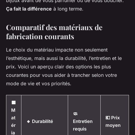
bijoux avant de vous parfumer ou de vous doucher.
Ça fait la différence
à long terme.
Comparatif des matériaux de
fabrication courants
Le choix du matériau impacte non seulement
l’esthétique, mais aussi la durabilité, l’entretien et le
prix. Voici un aperçu clair des options les plus
courantes pour vous aider à trancher selon votre
mode de vie et vos priorités.
🟨
M
🧼
at
💶 Prix
🔹 Durabilité
Entretien
ér
moyen
requis
ia