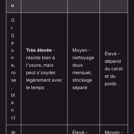
u
O
r
(j
a
u
Très élevée
-
Moyen -
Élevé -
n
résiste bien à
nettoyage
dépend
e,
l'usure, mais
doux
du carat
ro
peut s'oxyder
mensuel,
et du
se
légèrement avec
stockage
poids
,
le temps
séparé
bl
a
n
c)
Ar
Élevé -
Moyen -