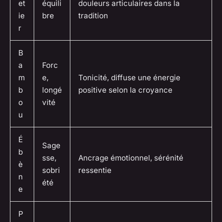
et
équili
douleurs articulaires dans la
ie
bre
tradition
r
B
a
Forc
m
e,
Tonicité, diffuse une énergie
b
longé
positive selon la croyance
o
vité
u
É
Sage
b
sse,
Ancrage émotionnel, sérénité
è
sobri
ressentie
n
été
e
P