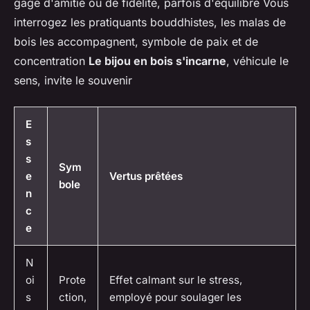
gage d'amitié ou de fidélité, parfois d'équilibre Vous
interrogez les pratiquants bouddhistes, les malas de
bois les accompagnent, symbole de paix et de
concentration
Le bijou en bois s'incarne
, véhicule le
sens, invite le souvenir
E
s
s
Sym
e
Vertus prêtées
bole
n
c
e
N
oi
Prote
Effet calmant sur le stress,
s
ction,
employé pour soulager les