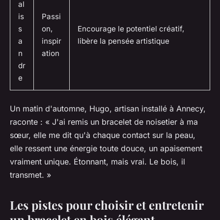
al
is
Passi
s
on,
Encourage le potentiel créatif,
a
inspir
libère la pensée artistique
n
ation
dr
e
Un matin d'automne, Hugo, artisan installé à Annecy,
raconte : « J'ai remis un bracelet de noisetier à ma
sœur, elle me dit qu'à chaque contact sur la peau,
elle ressent une énergie toute douce, un apaisement
vraiment unique. Étonnant, mais vrai. Le bois, il
transmet. »
Les pistes pour choisir et entretenir
un bracelet en bois élégant