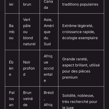
Cana
ier
brun
traditions populaires
da
Vert
Asie,
Ba
pâle
Améri
Extrême légèreté,
mb
ou
que
croissance rapide,
ou
blond
du
écologie exemplaire
naturel
Sud
Afriq
Grande rareté,
Éb
Noir
ue
aspect brillant, utilisé
èn
profon
occid
pour des pièces
e
d
ental
premium
e
Pal
Brun
Brésil
Solidité, noblesse,
iss
veiné
,
très recherché pour
an
de
Afriq
le luxe